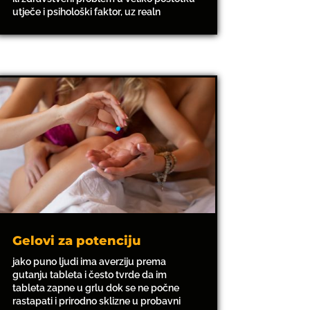
utječe i psihološki faktor, uz realn
Gelovi za potenciju
jako puno ljudi ima averziju prema
gutanju tableta i često tvrde da im
tableta zapne u grlu dok se ne počne
rastapati i prirodno sklizne u probavni