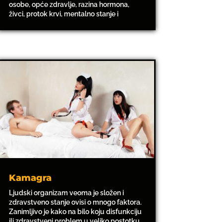
osobe, opće zdravlje, razina hormona,
živci, protok krvi, mentalno stanje i
Kamagra
Ljudski organizam veoma je složen i
zdravstveno stanje ovisi o mnogo faktora.
Zanimljivo je kako na bilo koju disfunkciju
ili zdravstveni problem u veliko postotku