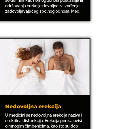
se definira kao nemogućnost postizanja ili
održavanja erekcije dovoljne za vođenje
zadovoljavajućeg spolnog odnosa. Međ
Nedovoljna erekcija
U medicini se nedovoljna erekcija naziva i
erektilna disfunkcija. Erekcija penisa ovisi
o mnogim čimbenicima, kao što su dob