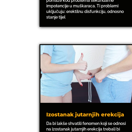
pomaže kod problema sekundarne
impotencije u muškaraca. Ti problemi
uključuju: erektilnu disfunkciju, odnosno
stanje tijel
Izostanak jutarnjih erekcija
Da bi lakše shvatili fenomen koji se odnosi
na izostanak jutarnjih erekcija trebali bi