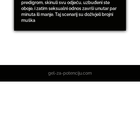
predigrom, skinuli svu odjeću, uzbuđeni ste
oboje, i zatim seksualni odnos završi unutar par
minuta ili manje. Taj scenarij su doživjeli brojni
muška
gel-za-potenciju.com