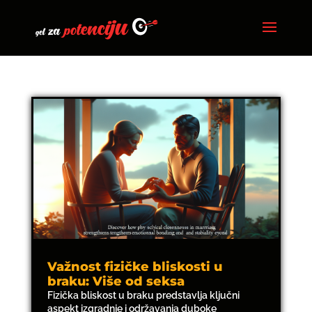
Važnost fizičke bliskosti u
braku: Više od seksa
Fizička bliskost u braku predstavlja ključni
aspekt izgradnje i održavanja duboke