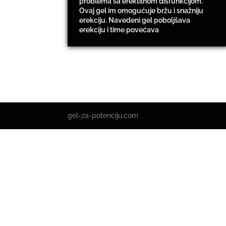
problema sa erektilnom disfunkcijom.
Ovaj gel im omogućuje bržu i snažniju
erekciju. Navedeni gel poboljšava
erekciju i time povećava
gel-za-potenciju.com