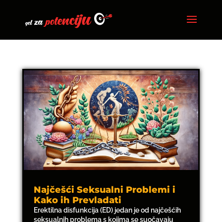
Najčešći Seksualni Problemi i
Kako ih Prevladati
Erektilna disfunkcija (ED) jedan je od najčešćih
seksualnih problema s kojima se suočavaju