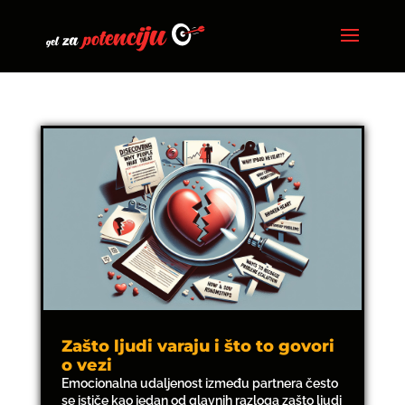
Zašto ljudi varaju i što to govori
o vezi
Emocionalna udaljenost između partnera često
se ističe kao jedan od glavnih razloga zašto ljudi