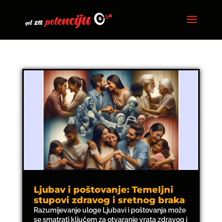
Ljubav i poštovanje: Temeljni
stupovi zdravog i sretnog braka
Razumijevanje uloge Ljubavi i poštovanja može
se smatrati ključem za otvaranje vrata zdravog i