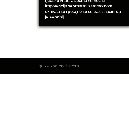
ljudske vrste, a spolna nemoć ili
impotencija se smatrala sramotnom,
skrivala se i potajno su se tražili načini da
je se pobij
gel-za-potenciju.com