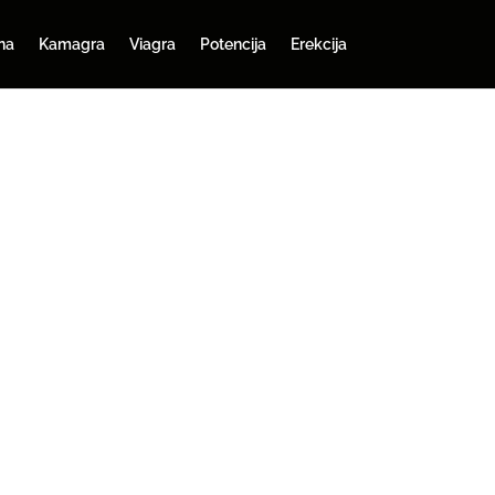
na
Kamagra
Viagra
Potencija
Erekcija