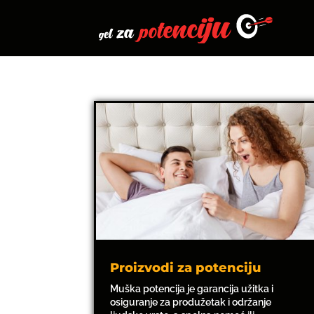
Proizvodi za potenciju
Muška potencija je garancija užitka i
osiguranje za produžetak i održanje