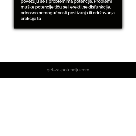
povezuju se s problemima potencije. Problemi
muške potencije tiču se i erektilne disfunkcije,
odnosno nemogućnosti postizanja ili održavanja
erekcije to
gel-za-potenciju.com