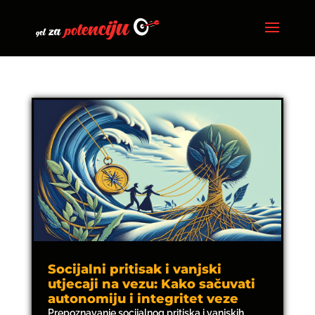
Socijalni pritisak i vanjski
utjecaji na vezu: Kako sačuvati
autonomiju i integritet veze
Prepoznavanje socijalnog pritiska i vanjskih