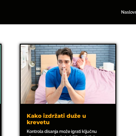
Naslov
Kako izdržati duže u
krevetu
Kontrola disanja može igrati ključnu