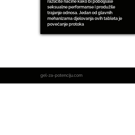
različite načine kako bi poboljšale
seksualne performanse i produžile
trajanje odnosa. Jedan od glavnih
mehanizama djelovanja ovih tableta je
povećanje protoka
gel-za-potenciju.com