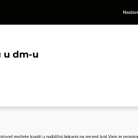
Naslov
u u dm-u
izvod možete kupiti u najbližoj ljekarni na recept koji Vam je propis